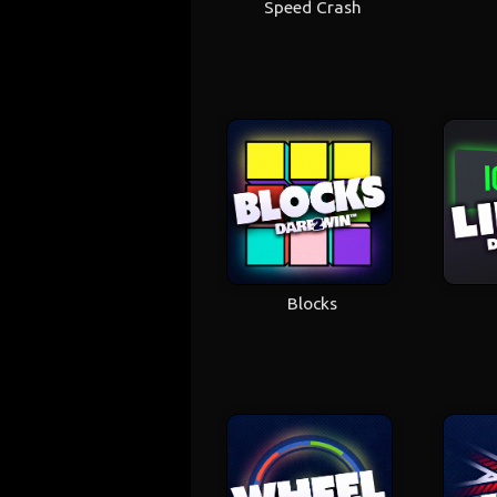
Speed Crash
Blocks