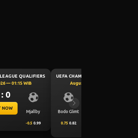
6/8/2026
7/8/2026
FOOTBALL F24 INTERNATIONAL
FRIENDLY
August 7, 2026 — 11:00 WIB
0 : 0
Next
BET NOW
e-
ngland
Netherlands
0
-0.91
0.00
0.67