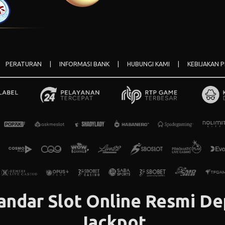
PERATURAN
|
INFORMASI BANK
|
HUBUNGI KAMI
|
KEBIJAKAN P
dar Slot Online Resmi De
Jackpot