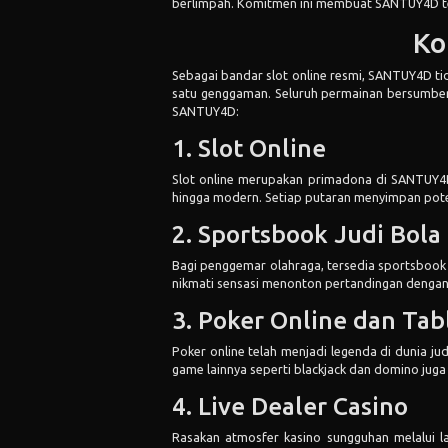
berlimpah. Komitmen ini membuat SANTUY4D teru
Ko
Sebagai bandar slot online resmi, SANTUY4D ti
satu genggaman. Seluruh permainan bersumber da
SANTUY4D:
1. Slot Online
Slot online merupakan primadona di SANTUY4D 
hingga modern. Setiap putaran menyimpan pote
2. Sportsbook Judi Bola
Bagi penggemar olahraga, tersedia sportsbook 
nikmati sensasi menonton pertandingan denga
3. Poker Online dan Ta
Poker online telah menjadi legenda di dunia j
game lainnya seperti blackjack dan domino juga
4. Live Dealer Casino
Rasakan atmosfer kasino sungguhan melalui lay