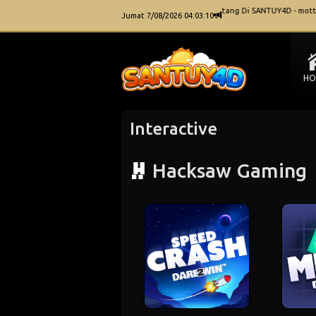
Selamat Datang Di SANTUY4D - motto kami s
Jumat 7/08/2026 04:03:11
HO
Interactive
Hacksaw Gaming