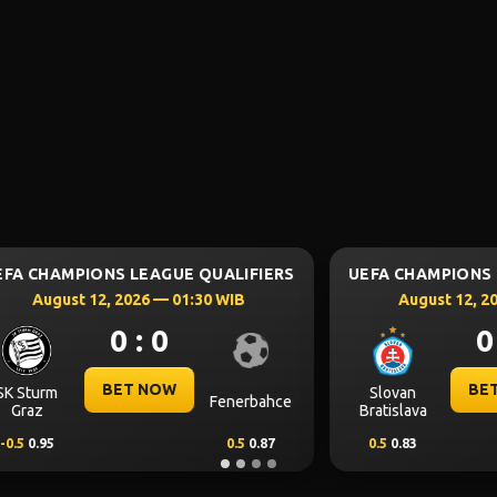
6/8/2026
6/8/2026
6/8/2026
6/8/2026
7/8/2026
IERS
E-FOOTBALL F24 ELITE CLUB FRIENDLY
E-
August 7, 2026 — 11:00 WIB
0 : 0
BET NOW
Saint-
e-Atletico
e-Chelsea
oise
Madrid
e-E
1.00
0.00
0.61
0.00
-0.85
0.0