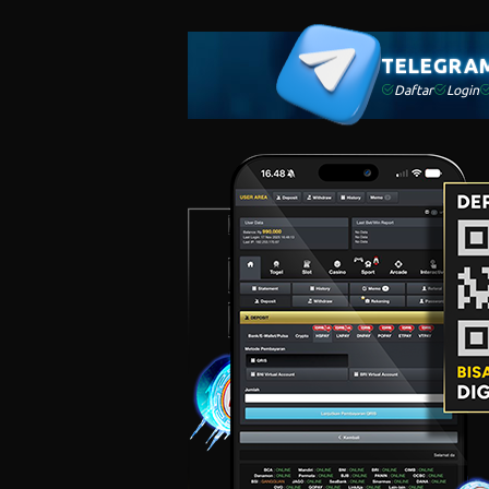
TELEGRA
Daftar
Login