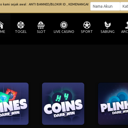
ejak awal : ANTI BANNED/BLOKIR ID , KEMENANGAN BERAPAPUN KAMI PROSES!!!
ME
TOGEL
SLOT
LIVE CASINO
SPORT
SABUNG
ARC