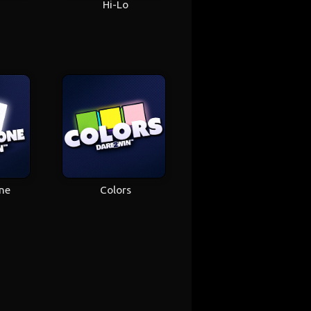
Hi-Lo
ne
Colors