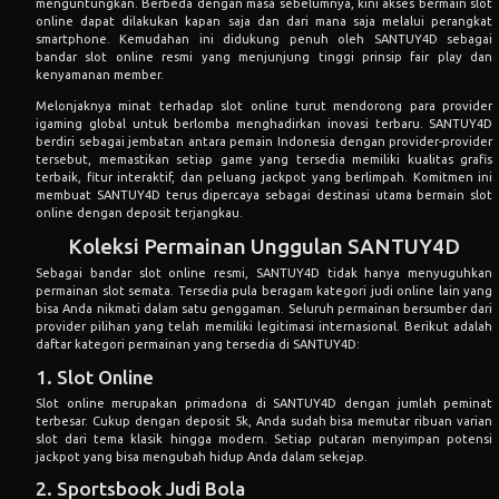
menguntungkan. Berbeda dengan masa sebelumnya, kini akses bermain slot
online dapat dilakukan kapan saja dan dari mana saja melalui perangkat
smartphone. Kemudahan ini didukung penuh oleh SANTUY4D sebagai
bandar slot online resmi yang menjunjung tinggi prinsip fair play dan
kenyamanan member.
Melonjaknya minat terhadap slot online turut mendorong para provider
igaming global untuk berlomba menghadirkan inovasi terbaru. SANTUY4D
berdiri sebagai jembatan antara pemain Indonesia dengan provider-provider
tersebut, memastikan setiap game yang tersedia memiliki kualitas grafis
terbaik, fitur interaktif, dan peluang jackpot yang berlimpah. Komitmen ini
membuat SANTUY4D terus dipercaya sebagai destinasi utama bermain slot
online dengan deposit terjangkau.
Koleksi Permainan Unggulan SANTUY4D
Sebagai bandar slot online resmi, SANTUY4D tidak hanya menyuguhkan
permainan slot semata. Tersedia pula beragam kategori judi online lain yang
bisa Anda nikmati dalam satu genggaman. Seluruh permainan bersumber dari
provider pilihan yang telah memiliki legitimasi internasional. Berikut adalah
daftar kategori permainan yang tersedia di SANTUY4D:
1. Slot Online
Slot online merupakan primadona di SANTUY4D dengan jumlah peminat
terbesar. Cukup dengan deposit 5k, Anda sudah bisa memutar ribuan varian
slot dari tema klasik hingga modern. Setiap putaran menyimpan potensi
jackpot yang bisa mengubah hidup Anda dalam sekejap.
2. Sportsbook Judi Bola