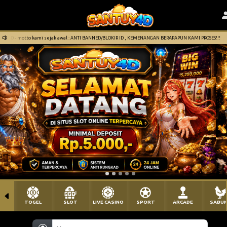
motto kami sejak awal : ANTI BANNED/BLOKIR ID , KEMENANGAN BERAPAPUN KAMI PROSES!!!
TOGEL
SLOT
LIVE CASINO
SPORT
ARCADE
SABU