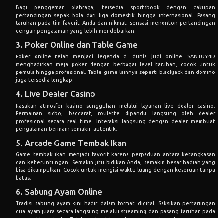
Bagi penggemar olahraga, tersedia sportsbook dengan cakupan
pertandingan sepak bola dari liga domestik hingga internasional. Pasang
taruhan pada tim favorit Anda dan nikmati sensasi menonton pertandingan
dengan pengalaman yang lebih mendebarkan.
3. Poker Online dan Table Game
Poker online telah menjadi legenda di dunia judi online. SANTUY4D
menghadirkan meja poker dengan berbagai level taruhan, cocok untuk
pemula hingga profesional. Table game lainnya seperti blackjack dan domino
juga tersedia lengkap.
4. Live Dealer Casino
Rasakan atmosfer kasino sungguhan melalui layanan live dealer casino.
Permainan sicbo, baccarat, roulette dipandu langsung oleh dealer
profesional secara real time. Interaksi langsung dengan dealer membuat
pengalaman bermain semakin autentik.
5. Arcade Game Tembak Ikan
Game tembak ikan menjadi favorit karena perpaduan antara ketangkasan
dan keberuntungan. Semakin jitu bidikan Anda, semakin besar hadiah yang
bisa dikumpulkan. Cocok untuk mengisi waktu luang dengan keseruan tanpa
batas.
6. Sabung Ayam Online
Tradisi sabung ayam kini hadir dalam format digital. Saksikan pertarungan
dua ayam juara secara langsung melalui streaming dan pasang taruhan pada