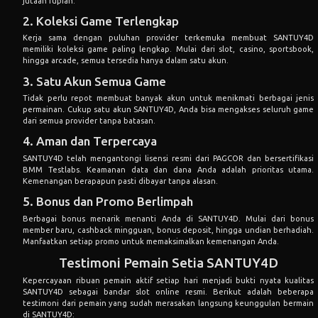
jutaan rupiah.
2. Koleksi Game Terlengkap
Kerja sama dengan puluhan provider terkemuka membuat SANTUY4D
memiliki koleksi game paling lengkap. Mulai dari slot, casino, sportsbook,
hingga arcade, semua tersedia hanya dalam satu akun.
3. Satu Akun Semua Game
Tidak perlu repot membuat banyak akun untuk menikmati berbagai jenis
permainan. Cukup satu akun SANTUY4D, Anda bisa mengakses seluruh game
dari semua provider tanpa batasan.
4. Aman dan Terpercaya
SANTUY4D telah mengantongi lisensi resmi dari PAGCOR dan bersertifikasi
BMM Testlabs. Keamanan data dan dana Anda adalah prioritas utama.
Kemenangan berapapun pasti dibayar tanpa alasan.
5. Bonus dan Promo Berlimpah
Berbagai bonus menarik menanti Anda di SANTUY4D. Mulai dari bonus
member baru, cashback mingguan, bonus deposit, hingga undian berhadiah.
Manfaatkan setiap promo untuk memaksimalkan kemenangan Anda.
Testimoni Pemain Setia SANTUY4D
Kepercayaan ribuan pemain aktif setiap hari menjadi bukti nyata kualitas
SANTUY4D sebagai bandar slot online resmi. Berikut adalah beberapa
testimoni dari pemain yang sudah merasakan langsung keunggulan bermain
di SANTUY4D: