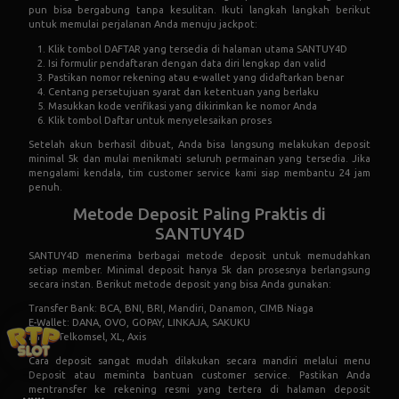
pun bisa bergabung tanpa kesulitan. Ikuti langkah langkah berikut
untuk memulai perjalanan Anda menuju jackpot:
Klik tombol DAFTAR yang tersedia di halaman utama SANTUY4D
Isi formulir pendaftaran dengan data diri lengkap dan valid
Pastikan nomor rekening atau e-wallet yang didaftarkan benar
Centang persetujuan syarat dan ketentuan yang berlaku
Masukkan kode verifikasi yang dikirimkan ke nomor Anda
Klik tombol Daftar untuk menyelesaikan proses
Setelah akun berhasil dibuat, Anda bisa langsung melakukan deposit
minimal 5k dan mulai menikmati seluruh permainan yang tersedia. Jika
mengalami kendala, tim customer service kami siap membantu 24 jam
penuh.
Metode Deposit Paling Praktis di
SANTUY4D
SANTUY4D menerima berbagai metode deposit untuk memudahkan
setiap member. Minimal deposit hanya 5k dan prosesnya berlangsung
secara instan. Berikut metode deposit yang bisa Anda gunakan:
Transfer Bank: BCA, BNI, BRI, Mandiri, Danamon, CIMB Niaga
E-Wallet: DANA, OVO, GOPAY, LINKAJA, SAKUKU
Pulsa: Telkomsel, XL, Axis
Cara deposit sangat mudah dilakukan secara mandiri melalui menu
Deposit atau meminta bantuan customer service. Pastikan Anda
mentransfer ke rekening resmi yang tertera di halaman deposit