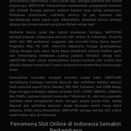
se-Indonesia yakni hanya 5 ribu rupiah saja. Sebagai platform slot online
terpercaya, SANTUY4D berkomitmen memberikan pengalaman bermain
slot terbaik dengan jaminan jackpot maxwin bagi setiap pemainnya.
Pelayanan profesional customer service 24 jam nonstop siap
mendampingi Anda kapan pun dibutuhkan, ditambah bonus selamat
datang dan promo spesial yang bisa diklaim setiap saat.
Berbekal lisensi resmi dan sistem keamanan berlapis, SANTUY4D
menjadi pamaan utama para pecinta slot online di Indonesia. Tersedia
lebih dari 500 permainan unggulan dari provider kelas dunia seperti
Pragmatic Play, PG Soft, Joker123, Habanero, hingga Spadegaming.
Cukup dengan satu akun, Anda dapat menikmati seluruh koleksi game
dan berpeluang membawa pulang jackpot fantastis setiap hari.
SANTUY4D hadir untuk membuktikan bahwa bermain slot online bisa
dimulai dengan modal kecil namun berpotensi memberikan keuntungan
besar.
Kemudahan transaksi menjadi prioritas utama kami. SANTUY4D
mendukung berbagai metode deposit dan withdraw melalui seluruh
bank nasional seperti BCA, Mandiri, BRI, BNI, Danamon, dan CIMB Niaga.
Bagi pengguna dompet digital, tersedia OVO, GOPAY, SAKUKU, LINKAJA,
dan DANA. Layanan deposit pulsa dari Telkomsel, XL, dan Axis juga kami
sediakan demi kenyamanan Anda. Dengan sistem proses kilat, setiap
deposit dan withdraw diproses dalam hitungan menit tanpa antre
panjang. Inilah yang menjadikan SANTUY4D sebagai bandar slot online
resmi nomor satu di Indonesia.
Fenomena Slot Online di Indonesia Semakin
Berkembang