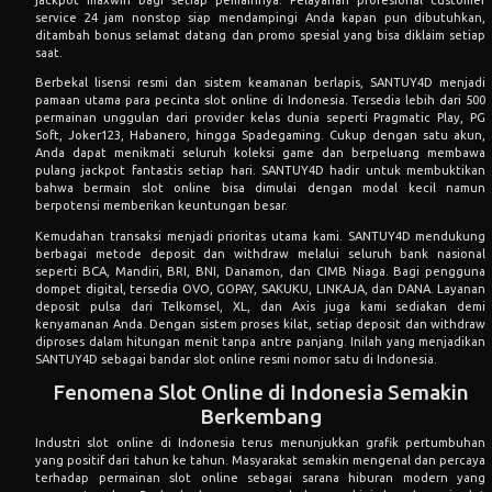
jackpot maxwin bagi setiap pemainnya. Pelayanan profesional customer
service 24 jam nonstop siap mendampingi Anda kapan pun dibutuhkan,
ditambah bonus selamat datang dan promo spesial yang bisa diklaim setiap
saat.
Berbekal lisensi resmi dan sistem keamanan berlapis, SANTUY4D menjadi
pamaan utama para pecinta slot online di Indonesia. Tersedia lebih dari 500
permainan unggulan dari provider kelas dunia seperti Pragmatic Play, PG
Soft, Joker123, Habanero, hingga Spadegaming. Cukup dengan satu akun,
Anda dapat menikmati seluruh koleksi game dan berpeluang membawa
pulang jackpot fantastis setiap hari. SANTUY4D hadir untuk membuktikan
bahwa bermain slot online bisa dimulai dengan modal kecil namun
berpotensi memberikan keuntungan besar.
Kemudahan transaksi menjadi prioritas utama kami. SANTUY4D mendukung
berbagai metode deposit dan withdraw melalui seluruh bank nasional
seperti BCA, Mandiri, BRI, BNI, Danamon, dan CIMB Niaga. Bagi pengguna
dompet digital, tersedia OVO, GOPAY, SAKUKU, LINKAJA, dan DANA. Layanan
deposit pulsa dari Telkomsel, XL, dan Axis juga kami sediakan demi
kenyamanan Anda. Dengan sistem proses kilat, setiap deposit dan withdraw
diproses dalam hitungan menit tanpa antre panjang. Inilah yang menjadikan
SANTUY4D sebagai bandar slot online resmi nomor satu di Indonesia.
Fenomena Slot Online di Indonesia Semakin
Berkembang
Industri slot online di Indonesia terus menunjukkan grafik pertumbuhan
yang positif dari tahun ke tahun. Masyarakat semakin mengenal dan percaya
terhadap permainan slot online sebagai sarana hiburan modern yang