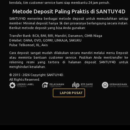
kendala, tim customer service kami siap membantu 24 jam penuh.
Metode Deposit Paling Praktis di SANTUY4D
SANTUY4D menerima berbagai metode deposit untuk memudahkan setiap
member. Minimal deposit hanya 5k dan prosesnya berlangsung secara instan.
Berikut metode deposit yang bisa Anda gunakan:
Transfer Bank: BCA, BNI, BRI, Mandiri, Danamon, CIMB Niaga
E-Wallet: DANA, OVO, GOPAY, LINKAJA, SAKUKU
Pulsa: Telkomsel, XL, Axis
Cara deposit sangat mudah dilakukan secara mandiri melalui menu Deposit
atau meminta bantuan customer service. Pastikan Anda mentransfer ke
rekening resmi yang tertera di halaman deposit SANTUY4D untuk
menghindari kesalahan.
© 2015 - 2026 Copyright SANTUY4D.
All Rights Reserved.
LAPOR PUSAT