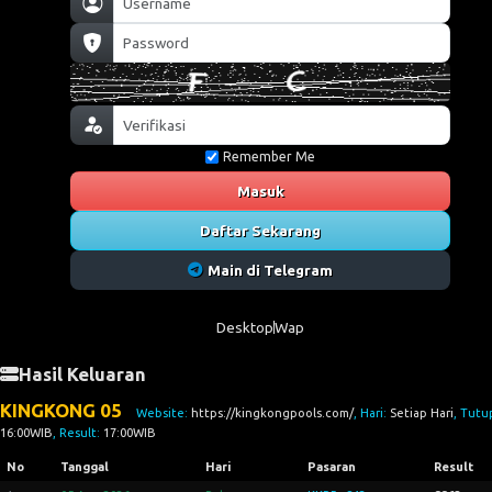
Remember Me
Masuk
Daftar Sekarang
Main di Telegram
Desktop
Wap
Hasil Keluaran
KINGKONG 05
Website:
https://kingkongpools.com/
, Hari:
Setiap Hari
, Tutu
16:00WIB
, Result:
17:00WIB
No
Tanggal
Hari
Pasaran
Result