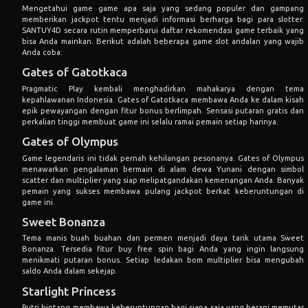
Mengetahui game game apa saja yang sedang populer dan gampang
memberikan jackpot tentu menjadi informasi berharga bagi para slotter.
SANTUY4D secara rutin memperbarui daftar rekomendasi game terbaik yang
bisa Anda mainkan. Berikut adalah beberapa game slot andalan yang wajib
Anda coba:
Gates of Gatotkaca
Pragmatic Play kembali menghadirkan mahakarya dengan tema
kepahlawanan Indonesia. Gates of Gatotkaca membawa Anda ke dalam kisah
epik pewayangan dengan fitur bonus berlimpah. Sensasi putaran gratis dan
perkalian tinggi membuat game ini selalu ramai pemain setiap harinya.
Gates of Olympus
Game legendaris ini tidak pernah kehilangan pesonanya. Gates of Olympus
menawarkan pengalaman bermain di alam dewa Yunani dengan simbol
scatter dan multiplier yang siap melipatgandakan kemenangan Anda. Banyak
pemain yang sukses membawa pulang jackpot berkat keberuntungan di
game ini.
Sweet Bonanza
Tema manis buah buahan dan permen menjadi daya tarik utama Sweet
Bonanza. Tersedia fitur buy free spin bagi Anda yang ingin langsung
menikmati putaran bonus. Setiap ledakan bom multiplier bisa mengubah
saldo Anda dalam sekejap.
Starlight Princess
Putri bintang membawa keberuntungan bagi siapa saja yang berani memutar