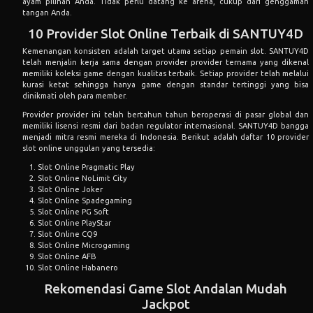
ayam pilihan Anda. Tidak perlu datang ke arena, cukup dari genggaman
tangan Anda.
10 Provider Slot Online Terbaik di SANTUY4D
Kemenangan konsisten adalah target utama setiap pemain slot. SANTUY4D
telah menjalin kerja sama dengan provider provider ternama yang dikenal
memiliki koleksi game dengan kualitas terbaik. Setiap provider telah melalui
kurasi ketat sehingga hanya game dengan standar tertinggi yang bisa
dinikmati oleh para member.
Provider provider ini telah bertahun tahun beroperasi di pasar global dan
memiliki lisensi resmi dari badan regulator internasional. SANTUY4D bangga
menjadi mitra resmi mereka di Indonesia. Berikut adalah daftar 10 provider
slot online unggulan yang tersedia:
Slot Online Pragmatic Play
Slot Online NoLimit City
Slot Online Joker
Slot Online Spadegaming
Slot Online PG Soft
Slot Online PlayStar
Slot Online CQ9
Slot Online Microgaming
Slot Online AFB
Slot Online Habanero
Rekomendasi Game Slot Andalan Mudah
Jackpot