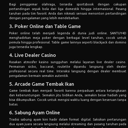
Bagi penggemar olahraga, tersedia sportsbook dengan cakupan
pertandingan sepak bola dari liga domestik hingga internasional. Pasang
taruhan pada tim favorit Anda dan nikmati sensasi menonton pertandingan
dengan pengalaman yang lebih mendebarkan.
3. Poker Online dan Table Game
Poker online telah menjadi legenda di dunia judi online. SANTUY4D
menghadirkan meja poker dengan berbagai level taruhan, cocok untuk
pemula hingga profesional. Table game lainnya seperti blackjack dan domino
juga tersedia lengkap.
4. Live Dealer Casino
Rasakan atmosfer kasino sungguhan melalui layanan live dealer casino.
Permainan sicbo, baccarat, roulette dipandu langsung oleh dealer
profesional secara real time. Interaksi langsung dengan dealer membuat
pengalaman bermain semakin autentik.
5. Arcade Game Tembak Ikan
Game tembak ikan menjadi favorit karena perpaduan antara ketangkasan
dan keberuntungan. Semakin jitu bidikan Anda, semakin besar hadiah yang
bisa dikumpulkan. Cocok untuk mengisi waktu luang dengan keseruan tanpa
batas.
6. Sabung Ayam Online
Tradisi sabung ayam kini hadir dalam format digital. Saksikan pertarungan
dua ayam juara secara langsung melalui streaming dan pasang taruhan pada