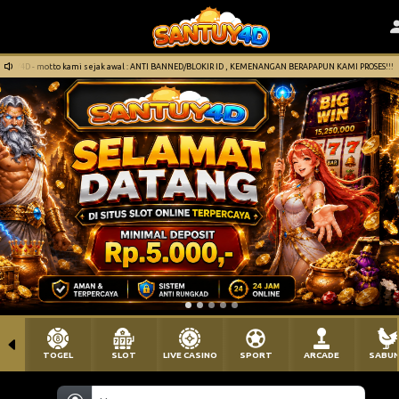
- motto kami sejak awal : ANTI BANNED/BLOKIR ID , KEMENANGAN BERAPAPUN KAMI PROSES!!!
TOGEL
SLOT
LIVE CASINO
SPORT
ARCADE
SABU