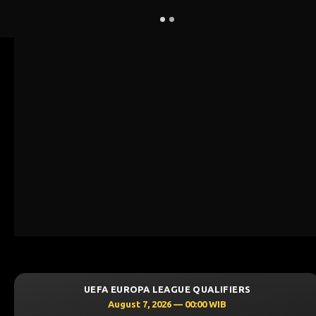
UEFA EUROPA LEAGUE QUALIFIERS
August 7, 2026 — 00:00 WIB