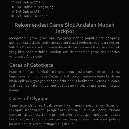
Slot Online CQ9
Slot Online Microgaming
Slot Online AFB
Slot Online Habanero
Rekomendasi Game Slot Andalan Mudah
Jackpot
Mengetahui game game apa saja yang sedang populer dan gampang
memberikan jackpot tentu menjadi informasi berharga bagi para slotter.
SANTUY4D secara rutin memperbarui daftar rekomendasi game terbaik
yang bisa Anda mainkan. Berikut adalah beberapa game slot andalan
yang wajib Anda coba:
Gates of Gatotkaca
Pragmatic Play kembali menghadirkan mahakarya dengan tema
kepahlawanan Indonesia. Gates of Gatotkaca membawa Anda ke dalam
kisah epik pewayangan dengan fitur bonus berlimpah. Sensasi putaran
gratis dan perkalian tinggi membuat game ini selalu ramai pemain setiap
harinya.
Gates of Olympus
Game legendaris ini tidak pernah kehilangan pesonanya. Gates of
Olympus menawarkan pengalaman bermain di alam dewa Yunani
dengan simbol scatter dan multiplier yang siap melipatgandakan
kemenangan Anda. Banyak pemain yang sukses membawa pulang
jackpot berkat keberuntungan di game ini.