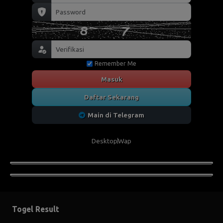
Remember Me
Masuk
Daftar Sekarang
Main di Telegram
Desktop
Wap
Togel Result