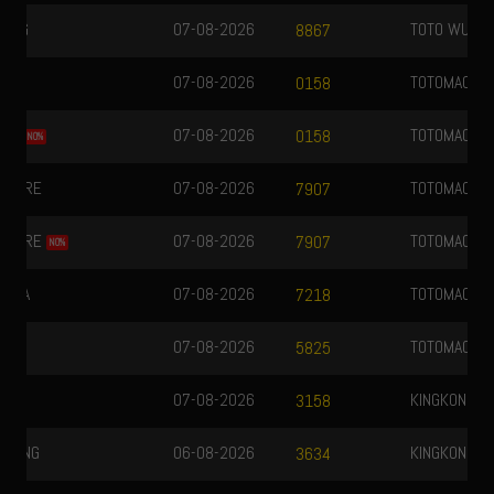
TOTO WUHAN
07-08-2026
8442
TOTOMACAU 1300
07-08-2026
6300
TOTOMACAU 1600
07-08-2026
7875
TOTOMACAU 1900
07-08-2026
6303
TOTOMACAU 2200
07-08-2026
9178
TOTOMACAU 2300
06-08-2026
1391
TOTOMACAU 0000
07-08-2026
6529
KINGKONG 05
07-08-2026
0458
KINGKONG 11
07-08-2026
7100