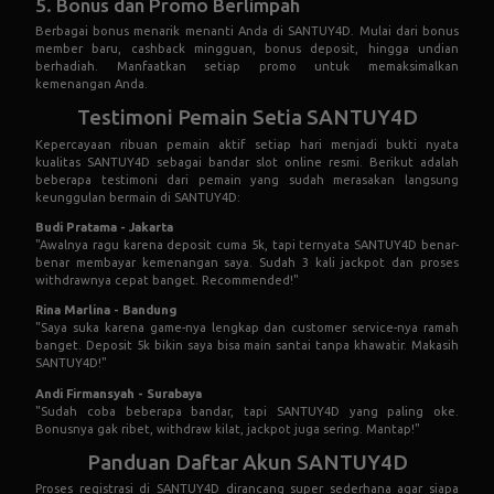
5. Bonus dan Promo Berlimpah
Berbagai bonus menarik menanti Anda di SANTUY4D. Mulai dari bonus
member baru, cashback mingguan, bonus deposit, hingga undian
berhadiah. Manfaatkan setiap promo untuk memaksimalkan
kemenangan Anda.
Testimoni Pemain Setia SANTUY4D
Kepercayaan ribuan pemain aktif setiap hari menjadi bukti nyata
kualitas SANTUY4D sebagai bandar slot online resmi. Berikut adalah
beberapa testimoni dari pemain yang sudah merasakan langsung
keunggulan bermain di SANTUY4D:
Budi Pratama - Jakarta
"Awalnya ragu karena deposit cuma 5k, tapi ternyata SANTUY4D benar-
benar membayar kemenangan saya. Sudah 3 kali jackpot dan proses
withdrawnya cepat banget. Recommended!"
Rina Marlina - Bandung
"Saya suka karena game-nya lengkap dan customer service-nya ramah
banget. Deposit 5k bikin saya bisa main santai tanpa khawatir. Makasih
SANTUY4D!"
Andi Firmansyah - Surabaya
"Sudah coba beberapa bandar, tapi SANTUY4D yang paling oke.
Bonusnya gak ribet, withdraw kilat, jackpot juga sering. Mantap!"
Panduan Daftar Akun SANTUY4D
Proses registrasi di SANTUY4D dirancang super sederhana agar siapa