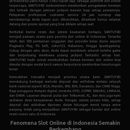
se-Indonesia yakni hanya 5 ribu rupiah saja. Sebagai platform slot online
terpercaya, SANTUY4D berkomitmen memberikan pengalaman bermain
slot terbaik dengan jaminan jackpot maxwin bagi setiap pemainnya.
Pelayanan profesional customer service 24 jam nonstop siap
mendampingi Anda kapan pun dibutuhkan, ditambah bonus selamat
datang dan promo spesial yang bisa diklaim setiap saat.
Berbekal lisensi resmi dan sistem keamanan berlapis, SANTUY4D
menjadi pamaan utama para pecinta slot online di Indonesia. Tersedia
lebih dari 500 permainan unggulan dari provider kelas dunia seperti
Pragmatic Play, PG Soft, Joker123, Habanero, hingga Spadegaming.
Cukup dengan satu akun, Anda dapat menikmati seluruh koleksi game
dan berpeluang membawa pulang jackpot fantastis setiap hari.
SANTUY4D hadir untuk membuktikan bahwa bermain slot online bisa
dimulai dengan modal kecil namun berpotensi memberikan keuntungan
besar.
Kemudahan transaksi menjadi prioritas utama kami. SANTUY4D
mendukung berbagai metode deposit dan withdraw melalui seluruh
bank nasional seperti BCA, Mandiri, BRI, BNI, Danamon, dan CIMB Niaga.
Bagi pengguna dompet digital, tersedia OVO, GOPAY, SAKUKU, LINKAJA,
dan DANA. Layanan deposit pulsa dari Telkomsel, XL, dan Axis juga kami
sediakan demi kenyamanan Anda. Dengan sistem proses kilat, setiap
deposit dan withdraw diproses dalam hitungan menit tanpa antre
panjang. Inilah yang menjadikan SANTUY4D sebagai bandar slot online
resmi nomor satu di Indonesia.
Fenomena Slot Online di Indonesia Semakin
Berkembang