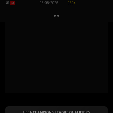
UEFA CHAMPIONS LEAGUE QUALIFIERS