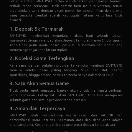
Setiap member SANTUY4D berhak mendapatkan pengalaman bermain
terbaik tanpa terkecuali. Baik pemain baru maupun veteran, semua
diperlakukan sama dengan akses penuh ke seluruh fitur dan promo
yang tersedia. Berikut adalah keunggulan utama yang bisa Anda
nikmati:
1. Deposit 5k Termurah
SANTUY4D memberikan kemudahan akses bagi seluruh lapisan
masyarakat dengan menyediakan deposit termurah hanya 5 ribu rupiah.
Anda tidak perlu modal besar untuk mulai bermain dan berpeluang
memenangkan jackpot jutaan rupiah.
2. Koleksi Game Terlengkap
Kerja sama dengan puluhan provider terkemuka membuat SANTUY4D
memiliki koleksi game paling lengkap. Mulai dari slot, casino,
sportsbook, hingga arcade, semua tersedia hanya dalam satu akun.
3. Satu Akun Semua Game
Tidak perlu repot membuat banyak akun untuk menikmati berbagai
jenis permainan. Cukup satu akun SANTUY4D, Anda bisa mengakses
seluruh game dari semua provider tanpa batasan.
4. Aman dan Terpercaya
SANTUY4D telah mengantongi lisensi resmi dari PAGCOR dan
bersertifikasi BMM Testlabs. Keamanan data dan dana Anda adalah
prioritas utama. Kemenangan berapapun pasti dibayar tanpa alasan.